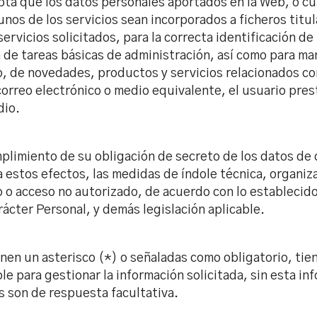
pta que los datos personales aportados en la Web, o cua
nos de los servicios sean incorporados a ficheros titu
 servicios solicitados, para la correcta identificación de
n de tareas básicas de administración, así como para ma
o, de novedades, productos y servicios relacionados c
orreo electrónico o medio equivalente, el usuario pres
dio.
imiento de su obligación de secreto de los datos de c
a estos efectos, las medidas de índole técnica, organiz
to o acceso no autorizado, de acuerdo con lo establecid
ácter Personal, y demás legislación aplicable.
en un asterisco (*) o señaladas como obligatorio, tiene
e para gestionar la información solicitada, sin esta inf
os son de respuesta facultativa.